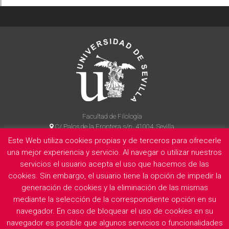
Facultad de Filología
C/ Palos de la Frontera s/n, 41004, Sevilla
954 55 14 90
Este Web utiliza cookies propias y de terceros para ofrecerle
una mejor experiencia y servicio. Al navegar o utilizar nuestros
servicios el usuario acepta el uso que hacemos de las
cookies. Sin embargo, el usuario tiene la opción de impedir la
La Facultad
Información legal
Politica de privacidad
Cookies
generación de cookies y la eliminación de las mismas
E
mediante la selección de la correspondiente opción en su
navegador. En caso de bloquear el uso de cookies en su
navegador es posible que algunos servicios o funcionalidades