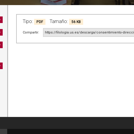
Tipo:
Tamaño:
PDF
56 KB
Compartir:
https://filologia.us.es/descarga/consentimiento-direcci