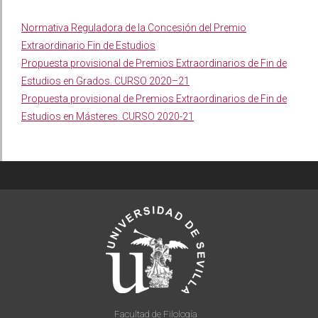
Normativa Reguladora de la Concesión del Premio
Extraordinario Fin de Estudios
Propuesta provisional de Premios Extraordinarios de Fin de
Estudios en Grados.
CURSO 20
20
–
21
Propuesta provisional de Premios
Extraordinarios de Fin de
Estudios en Másteres.
CURSO 2020-
21
Facultad de Filología