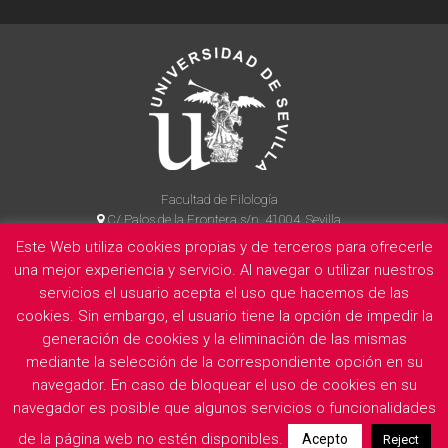
Facultad de Filología
C/ Palos de la Frontera s/n, 41004, Sevilla
954 55 14 90
Este Web utiliza cookies propias y de terceros para ofrecerle
una mejor experiencia y servicio. Al navegar o utilizar nuestros
servicios el usuario acepta el uso que hacemos de las
cookies. Sin embargo, el usuario tiene la opción de impedir la
La Facultad
Información legal
Politica de privacidad
Cookies
generación de cookies y la eliminación de las mismas
E
mediante la selección de la correspondiente opción en su
navegador. En caso de bloquear el uso de cookies en su
navegador es posible que algunos servicios o funcionalidades
de la página web no estén disponibles.
Acepto
Reject