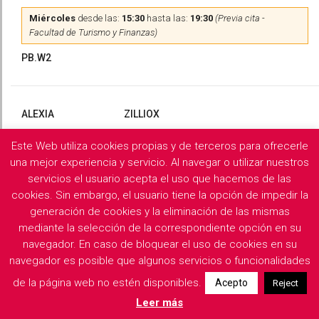
Miércoles
desde las:
15:30
hasta las:
19:30
(Previa cita -
Facultad de Turismo y Finanzas)
PB.W2
ALEXIA
ZILLIOX
Este Web utiliza cookies propias y de terceros para ofrecerle
Martes
y
Miércoles
desde las:
10:00
hasta las:
13:00
(Previa
cita)
una mejor experiencia y servicio. Al navegar o utilizar nuestros
servicios el usuario acepta el uso que hacemos de las
PB.X2
cookies. Sin embargo, el usuario tiene la opción de impedir la
generación de cookies y la eliminación de las mismas
mediante la selección de la correspondiente opción en su
navegador. En caso de bloquear el uso de cookies en su
Filología Griega y Latina
navegador es posible que algunos servicios o funcionalidades
de la página web no estén disponibles.
Acepto
Reject
Descargar horarios de consulta del departamento
Leer más