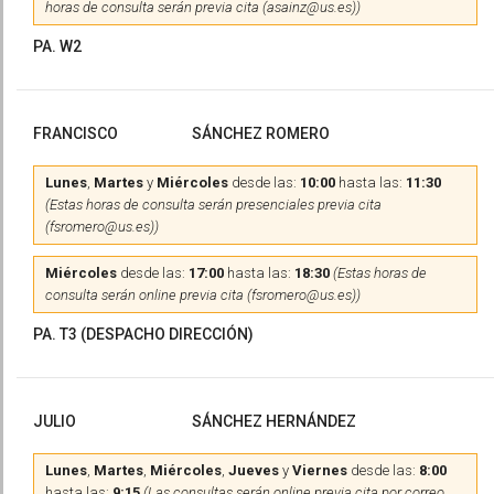
horas de consulta serán previa cita (asainz@us.es))
PA. W2
FRANCISCO
SÁNCHEZ ROMERO
Lunes
,
Martes
y
Miércoles
desde las:
10:00
hasta las:
11:30
(Estas horas de consulta serán presenciales previa cita
(fsromero@us.es))
Miércoles
desde las:
17:00
hasta las:
18:30
(Estas horas de
consulta serán online previa cita (fsromero@us.es))
PA. T3 (DESPACHO DIRECCIÓN)
JULIO
SÁNCHEZ HERNÁNDEZ
Lunes
,
Martes
,
Miércoles
,
Jueves
y
Viernes
desde las:
8:00
hasta las:
9:15
(Las consultas serán online previa cita por correo