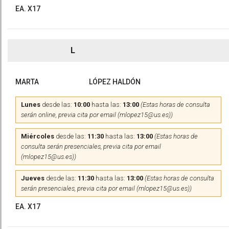
EA. X17
L
MARTA
LÓPEZ HALDÓN
Lunes
desde las:
10:00
hasta las:
13:00
(Estas horas de consulta
serán online, previa cita por email (mlopez15@us.es))
Miércoles
desde las:
11:30
hasta las:
13:00
(Estas horas de
consulta serán presenciales, previa cita por email
(mlopez15@us.es))
Jueves
desde las:
11:30
hasta las:
13:00
(Estas horas de consulta
serán presenciales, previa cita por email (mlopez15@us.es))
EA. X17