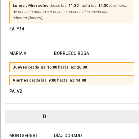
Lunes
y
Miércoles
desde las:
11:30
hasta las:
14:30
(Las horas
de consulta podrán ser online o presenciales previa cita
(vborrero@us.es))
EA. Y14
MARÍA A.
BORRUECO ROSA
Jueves
desde las:
16:00
hasta las:
20:00
Viernes
desde las:
9:00
hasta las:
14:00
PA. V2
D
MONTSERRAT
DÍAZ DORADO