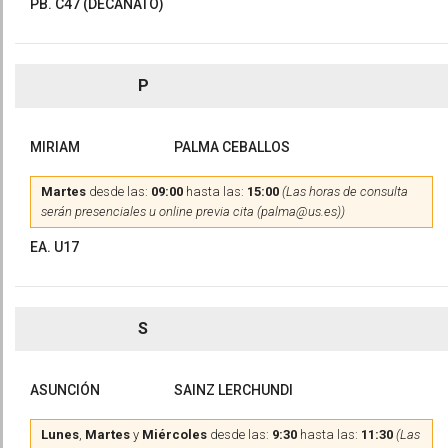
PB. C47 (DECANATO)
P
MIRIAM
PALMA CEBALLOS
Martes
desde las:
09:00
hasta las:
15:00
(Las horas de consulta
serán presenciales u online previa cita (palma@us.es))
EA. U17
S
ASUNCIÓN
SAINZ LERCHUNDI
Lunes
,
Martes
y
Miércoles
desde las:
9:30
hasta las:
11:30
(Las