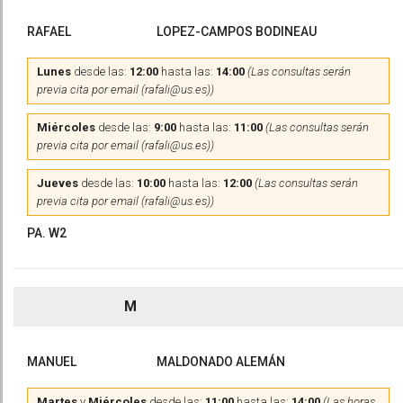
RAFAEL
LOPEZ-CAMPOS BODINEAU
Lunes
desde las:
12:00
hasta las:
14:00
(Las consultas serán
previa cita por email (rafali@us.es))
Miércoles
desde las:
9:00
hasta las:
11:00
(Las consultas serán
previa cita por email (rafali@us.es))
Jueves
desde las:
10:00
hasta las:
12:00
(Las consultas serán
previa cita por email (rafali@us.es))
PA. W2
M
MANUEL
MALDONADO ALEMÁN
Martes
y
Miércoles
desde las:
11:00
hasta las:
14:00
(Las horas