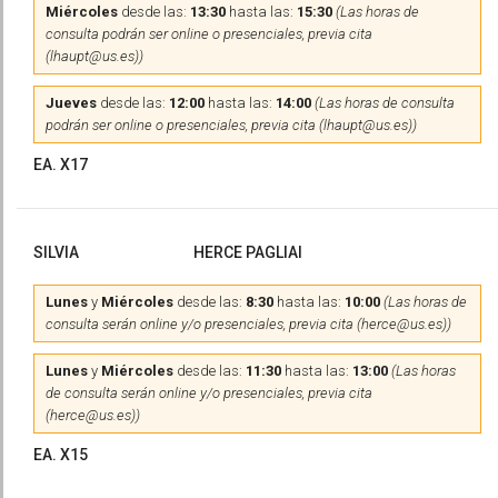
Miércoles
desde las:
13:30
hasta las:
15:30
(Las horas de
consulta podrán ser online o presenciales, previa cita
(lhaupt@us.es))
Jueves
desde las:
12:00
hasta las:
14:00
(Las horas de consulta
podrán ser online o presenciales, previa cita (lhaupt@us.es))
EA. X17
SILVIA
HERCE PAGLIAI
Lunes
y
Miércoles
desde las:
8:30
hasta las:
10:00
(Las horas de
consulta serán online y/o presenciales, previa cita (herce@us.es))
Lunes
y
Miércoles
desde las:
11:30
hasta las:
13:00
(Las horas
de consulta serán online y/o presenciales, previa cita
(herce@us.es))
EA. X15