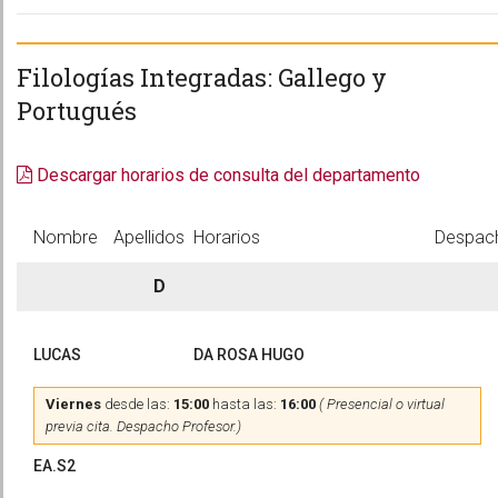
Filologías Integradas: Gallego y
Portugués
Descargar horarios de consulta del departamento
Nombre
Apellidos
Horarios
Despac
D
LUCAS
DA ROSA HUGO
Viernes
desde las:
15:00
hasta las:
16:00
( Presencial o virtual
previa cita. Despacho Profesor.)
EA.S2