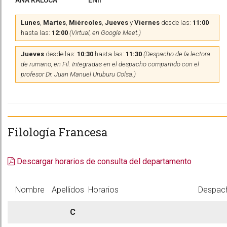
ANA RALUCA
ENII
Lunes
,
Martes
,
Miércoles
,
Jueves
y
Viernes
desde las:
11:00
hasta las:
12:00
(Virtual, en Google Meet.)
Jueves
desde las:
10:30
hasta las:
11:30
(Despacho de la lectora
de rumano, en Fil. Integradas en el despacho compartido con el
profesor Dr. Juan Manuel Uruburu Colsa.)
Filología Francesa
Descargar horarios de consulta del departamento
Nombre
Apellidos
Horarios
Despac
C