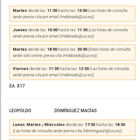
Martes
desde las:
11:30
hasta las:
13:00
(Las horas de consulta
serán previa cita por email (mddorado@us.es))
Jueves
desde las:
10:00
hasta las:
11:30
(Las horas de consulta
serán previa cita por email (mddorado@us.es))
Martes
desde las:
18:00
hasta las:
20:00
(Estas horas de consulta
serán sólo online, previa cita (mddorado@us.es))
Viernes
desde las:
11:30
hasta las:
12:30
(Las horas de consulta
serán previa cita por email (mddorado@us.es))
EA. X17
LEOPOLDO
DOMÍNGUEZ MACÍAS
Lunes
,
Martes
y
Miércoles
desde las:
17:30
hasta las:
18:30
(Las horas de consulta serán previa cita (ldominguez3@us.es))