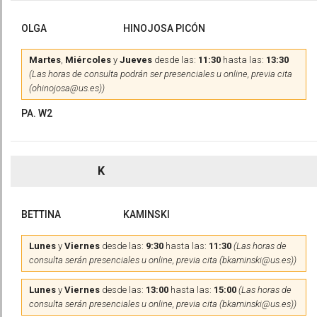
OLGA
HINOJOSA PICÓN
Martes
,
Miércoles
y
Jueves
desde las:
11:30
hasta las:
13:30
(Las horas de consulta podrán ser presenciales u online, previa cita
(ohinojosa@us.es))
PA. W2
K
BETTINA
KAMINSKI
Lunes
y
Viernes
desde las:
9:30
hasta las:
11:30
(Las horas de
consulta serán presenciales u online, previa cita (bkaminski@us.es))
Lunes
y
Viernes
desde las:
13:00
hasta las:
15:00
(Las horas de
consulta serán presenciales u online, previa cita (bkaminski@us.es))