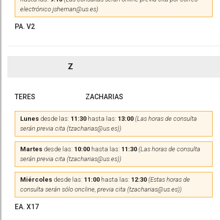
electrónico jshernan@us.es)
PA. V2
Z
TERES
ZACHARIAS
Lunes
desde las:
11:30
hasta las:
13:00
(Las horas de consulta
serán previa cita (tzacharias@us.es))
Martes
desde las:
10:00
hasta las:
11:30
(Las horas de consulta
serán previa cita (tzacharias@us.es))
Miércoles
desde las:
11:00
hasta las:
12:30
(Estas horas de
consulta serán sólo oncline, previa cita (tzacharias@us.es))
EA. X17