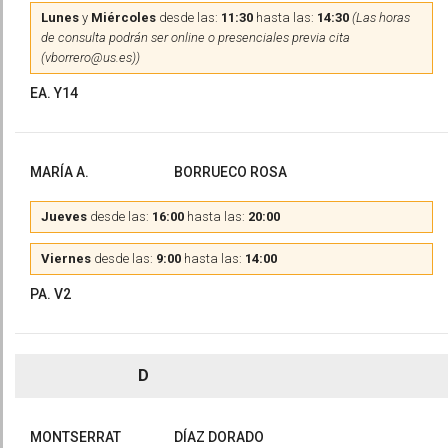
Lunes
y
Miércoles
desde las:
11:30
hasta las:
14:30
(Las horas
de consulta podrán ser online o presenciales previa cita
(vborrero@us.es))
EA. Y14
MARÍA A.
BORRUECO ROSA
Jueves
desde las:
16:00
hasta las:
20:00
Viernes
desde las:
9:00
hasta las:
14:00
PA. V2
D
MONTSERRAT
DÍAZ DORADO