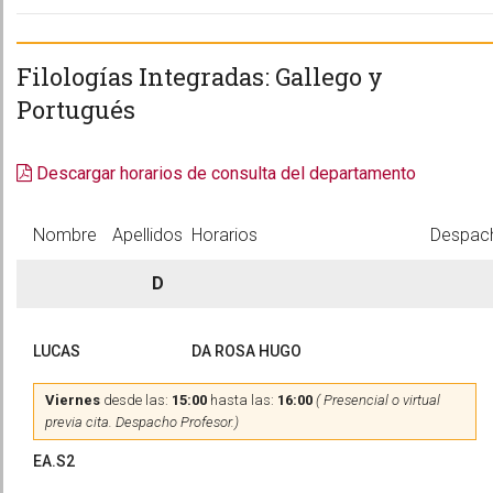
Filologías Integradas: Gallego y
Portugués
Descargar horarios de consulta del departamento
Nombre
Apellidos
Horarios
Despac
D
LUCAS
DA ROSA HUGO
Viernes
desde las:
15:00
hasta las:
16:00
( Presencial o virtual
previa cita. Despacho Profesor.)
EA.S2