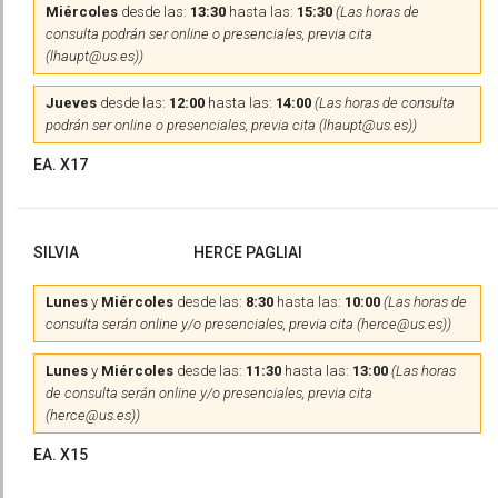
Miércoles
desde las:
13:30
hasta las:
15:30
(Las horas de
consulta podrán ser online o presenciales, previa cita
(lhaupt@us.es))
Jueves
desde las:
12:00
hasta las:
14:00
(Las horas de consulta
podrán ser online o presenciales, previa cita (lhaupt@us.es))
EA. X17
SILVIA
HERCE PAGLIAI
Lunes
y
Miércoles
desde las:
8:30
hasta las:
10:00
(Las horas de
consulta serán online y/o presenciales, previa cita (herce@us.es))
Lunes
y
Miércoles
desde las:
11:30
hasta las:
13:00
(Las horas
de consulta serán online y/o presenciales, previa cita
(herce@us.es))
EA. X15