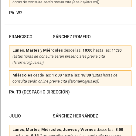
horas de consulta serán previa cita (asainz@us.es))
PA. W2
FRANCISCO
SÁNCHEZ ROMERO
Lunes
,
Martes
y
Miércoles
desde las:
10:00
hasta las:
11:30
(Estas horas de consulta serán presenciales previa cita
(fsromero@us.es))
Miércoles
desde las:
17:00
hasta las:
18:30
(Estas horas de
consulta serán online previa cita (fsromero@us.es))
PA. T3 (DESPACHO DIRECCIÓN)
JULIO
SÁNCHEZ HERNÁNDEZ
Lunes
,
Martes
,
Miércoles
,
Jueves
y
Viernes
desde las:
8:00
hasta las:
9:15
(Las consultas serán online previa cita por correo