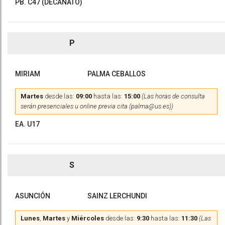
PB. C47 (DECANATO)
P
MIRIAM
PALMA CEBALLOS
Martes
desde las:
09:00
hasta las:
15:00
(Las horas de consulta
serán presenciales u online previa cita (palma@us.es))
EA. U17
S
ASUNCIÓN
SAINZ LERCHUNDI
Lunes
,
Martes
y
Miércoles
desde las:
9:30
hasta las:
11:30
(Las