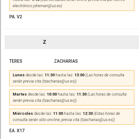
electrónico jshernan@us.es)
PA. V2
Z
TERES
ZACHARIAS
Lunes
desde las:
11:30
hasta las:
13:00
(Las horas de consulta
serán previa cita (tzacharias@us.es))
Martes
desde las:
10:00
hasta las:
11:30
(Las horas de consulta
serán previa cita (tzacharias@us.es))
Miércoles
desde las:
11:00
hasta las:
12:30
(Estas horas de
consulta serán sólo oncline, previa cita (tzacharias@us.es))
EA. X17