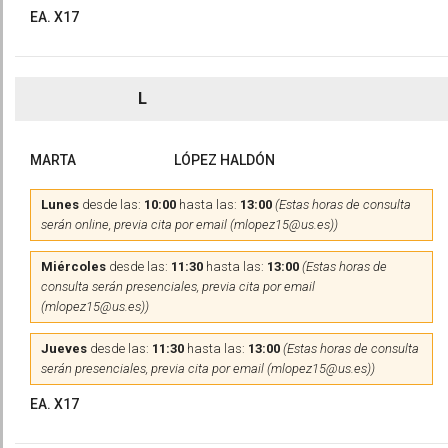
EA. X17
L
MARTA
LÓPEZ HALDÓN
Lunes
desde las:
10:00
hasta las:
13:00
(Estas horas de consulta
serán online, previa cita por email (mlopez15@us.es))
Miércoles
desde las:
11:30
hasta las:
13:00
(Estas horas de
consulta serán presenciales, previa cita por email
(mlopez15@us.es))
Jueves
desde las:
11:30
hasta las:
13:00
(Estas horas de consulta
serán presenciales, previa cita por email (mlopez15@us.es))
EA. X17