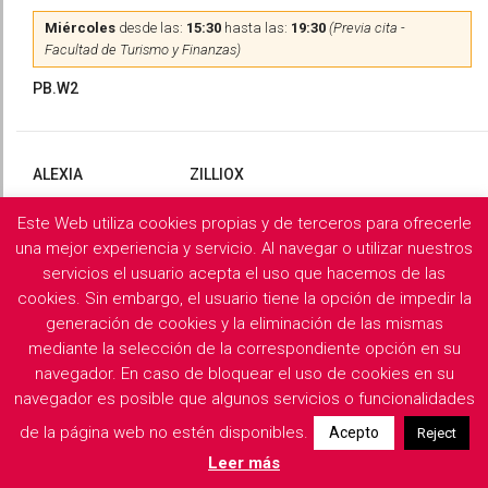
Miércoles
desde las:
15:30
hasta las:
19:30
(Previa cita -
Facultad de Turismo y Finanzas)
PB.W2
ALEXIA
ZILLIOX
Este Web utiliza cookies propias y de terceros para ofrecerle
Martes
y
Miércoles
desde las:
10:00
hasta las:
13:00
(Previa
cita)
una mejor experiencia y servicio. Al navegar o utilizar nuestros
servicios el usuario acepta el uso que hacemos de las
PB.X2
cookies. Sin embargo, el usuario tiene la opción de impedir la
generación de cookies y la eliminación de las mismas
mediante la selección de la correspondiente opción en su
navegador. En caso de bloquear el uso de cookies en su
Filología Griega y Latina
navegador es posible que algunos servicios o funcionalidades
de la página web no estén disponibles.
Acepto
Reject
Descargar horarios de consulta del departamento
Leer más