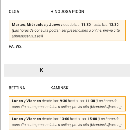
OLGA
HINOJOSA PICÓN
Martes
,
Miércoles
y
Jueves
desde las:
11:30
hasta las:
13:30
(Las horas de consulta podrán ser presenciales u online, previa cita
(ohinojosa@us.es))
PA. W2
K
BETTINA
KAMINSKI
Lunes
y
Viernes
desde las:
9:30
hasta las:
11:30
(Las horas de
consulta serán presenciales u online, previa cita (bkaminski@us.es))
Lunes
y
Viernes
desde las:
13:00
hasta las:
15:00
(Las horas de
consulta serán presenciales u online, previa cita (bkaminski@us.es))