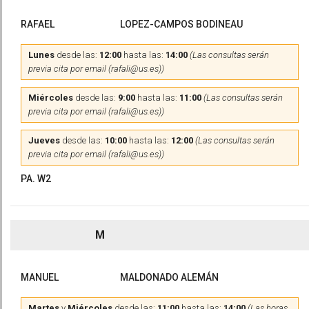
RAFAEL
LOPEZ-CAMPOS BODINEAU
Lunes
desde las:
12:00
hasta las:
14:00
(Las consultas serán
previa cita por email (rafali@us.es))
Miércoles
desde las:
9:00
hasta las:
11:00
(Las consultas serán
previa cita por email (rafali@us.es))
Jueves
desde las:
10:00
hasta las:
12:00
(Las consultas serán
previa cita por email (rafali@us.es))
PA. W2
M
MANUEL
MALDONADO ALEMÁN
Martes
y
Miércoles
desde las:
11:00
hasta las:
14:00
(Las horas