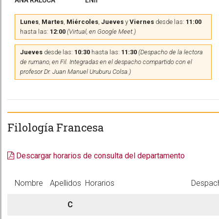
ANA RALUCA
ENII
Lunes
,
Martes
,
Miércoles
,
Jueves
y
Viernes
desde las:
11:00
hasta las:
12:00
(Virtual, en Google Meet.)
Jueves
desde las:
10:30
hasta las:
11:30
(Despacho de la lectora
de rumano, en Fil. Integradas en el despacho compartido con el
profesor Dr. Juan Manuel Uruburu Colsa.)
Filología Francesa
Descargar horarios de consulta del departamento
Nombre
Apellidos
Horarios
Despac
C