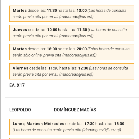
Martes
desde las:
11:30
hasta las:
13:00
(Las horas de consulta
serán previa cita por email (mddorado@us.es))
Jueves
desde las:
10:00
hasta las:
11:30
(Las horas de consulta
serán previa cita por email (mddorado@us.es))
Martes
desde las:
18:00
hasta las:
20:00
(Estas horas de consulta
serán sólo online, previa cita (mddorado@us.es))
Viernes
desde las:
11:30
hasta las:
12:30
(Las horas de consulta
serán previa cita por email (mddorado@us.es))
EA. X17
LEOPOLDO
DOMÍNGUEZ MACÍAS
Lunes
,
Martes
y
Miércoles
desde las:
17:30
hasta las:
18:30
(Las horas de consulta serán previa cita (ldominguez3@us.es))