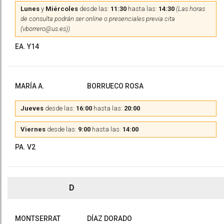
Lunes
y
Miércoles
desde las:
11:30
hasta las:
14:30
(Las horas
de consulta podrán ser online o presenciales previa cita
(vborrero@us.es))
EA. Y14
MARÍA A.
BORRUECO ROSA
Jueves
desde las:
16:00
hasta las:
20:00
Viernes
desde las:
9:00
hasta las:
14:00
PA. V2
D
MONTSERRAT
DÍAZ DORADO