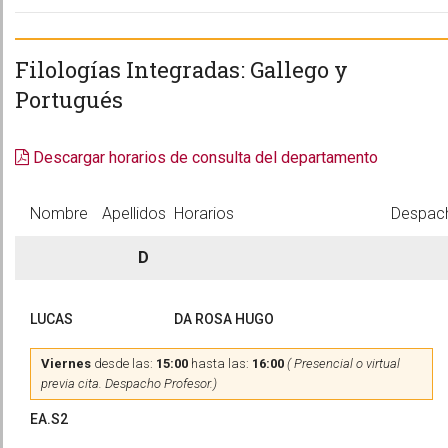
Filologías Integradas: Gallego y
Portugués
Descargar horarios de consulta del departamento
Nombre
Apellidos
Horarios
Despac
D
LUCAS
DA ROSA HUGO
Viernes
desde las:
15:00
hasta las:
16:00
( Presencial o virtual
previa cita. Despacho Profesor.)
EA.S2