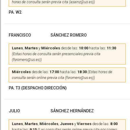
horas de consulta serán previa cita (asainz@us.es))
PA. W2
FRANCISCO
SÁNCHEZ ROMERO
Lunes
,
Martes
y
Miércoles
desde las:
10:00
hasta las:
11:30
(Estas horas de consulta serán presenciales previa cita
(fsromero@us.es))
Miércoles
desde las:
17:00
hasta las:
18:30
(Estas horas de
consulta serán online previa cita (fsromero@us.es))
PA. T3 (DESPACHO DIRECCIÓN)
JULIO
SÁNCHEZ HERNÁNDEZ
Lunes
,
Martes
,
Miércoles
,
Jueves
y
Viernes
desde las:
8:00
hasta las:
9:15
(Las consultas serán online previa cita por correo