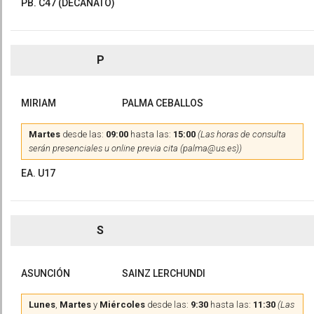
PB. C47 (DECANATO)
P
MIRIAM
PALMA CEBALLOS
Martes
desde las:
09:00
hasta las:
15:00
(Las horas de consulta
serán presenciales u online previa cita (palma@us.es))
EA. U17
S
ASUNCIÓN
SAINZ LERCHUNDI
Lunes
,
Martes
y
Miércoles
desde las:
9:30
hasta las:
11:30
(Las