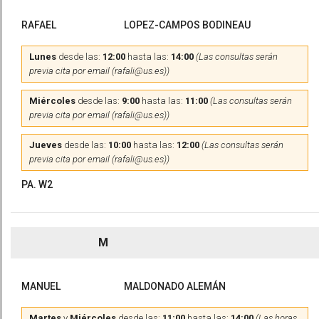
RAFAEL
LOPEZ-CAMPOS BODINEAU
Lunes
desde las:
12:00
hasta las:
14:00
(Las consultas serán
previa cita por email (rafali@us.es))
Miércoles
desde las:
9:00
hasta las:
11:00
(Las consultas serán
previa cita por email (rafali@us.es))
Jueves
desde las:
10:00
hasta las:
12:00
(Las consultas serán
previa cita por email (rafali@us.es))
PA. W2
M
MANUEL
MALDONADO ALEMÁN
Martes
y
Miércoles
desde las:
11:00
hasta las:
14:00
(Las horas