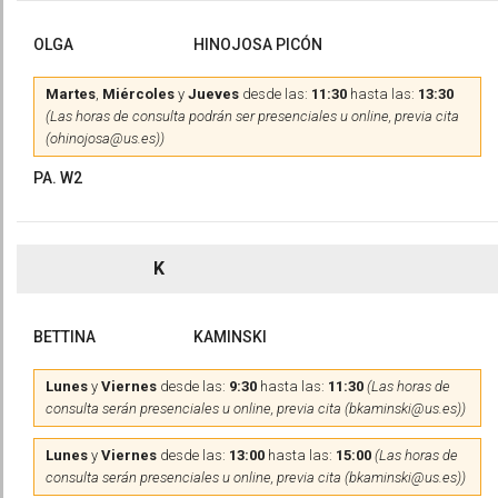
OLGA
HINOJOSA PICÓN
Martes
,
Miércoles
y
Jueves
desde las:
11:30
hasta las:
13:30
(Las horas de consulta podrán ser presenciales u online, previa cita
(ohinojosa@us.es))
PA. W2
K
BETTINA
KAMINSKI
Lunes
y
Viernes
desde las:
9:30
hasta las:
11:30
(Las horas de
consulta serán presenciales u online, previa cita (bkaminski@us.es))
Lunes
y
Viernes
desde las:
13:00
hasta las:
15:00
(Las horas de
consulta serán presenciales u online, previa cita (bkaminski@us.es))