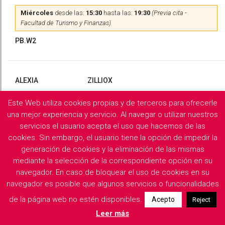
Miércoles
desde las:
15:30
hasta las:
19:30
(Previa cita -
Facultad de Turismo y Finanzas)
PB.W2
ALEXIA
ZILLIOX
Este Web utiliza cookies propias y de terceros para ofrecerle
Martes
y
Miércoles
desde las:
10:00
hasta las:
13:00
(Previa
cita)
una mejor experiencia y servicio. Al navegar o utilizar nuestros
servicios el usuario acepta el uso que hacemos de las
PB.X2
cookies. Sin embargo, el usuario tiene la opción de impedir la
generación de cookies y la eliminación de las mismas
mediante la selección de la correspondiente opción en su
navegador. En caso de bloquear el uso de cookies en su
Filología Griega y Latina
navegador es posible que algunos servicios o funcionalidades
de la página web no estén disponibles.
Acepto
Reject
Descargar horarios de consulta del departamento
Leer más