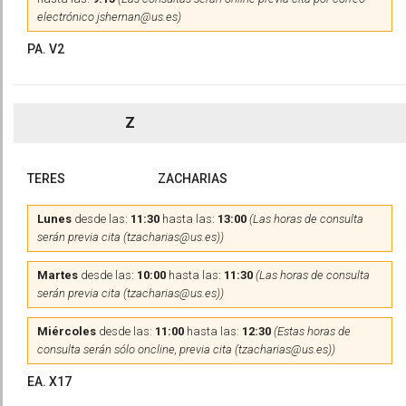
electrónico jshernan@us.es)
PA. V2
Z
TERES
ZACHARIAS
Lunes
desde las:
11:30
hasta las:
13:00
(Las horas de consulta
serán previa cita (tzacharias@us.es))
Martes
desde las:
10:00
hasta las:
11:30
(Las horas de consulta
serán previa cita (tzacharias@us.es))
Miércoles
desde las:
11:00
hasta las:
12:30
(Estas horas de
consulta serán sólo oncline, previa cita (tzacharias@us.es))
EA. X17