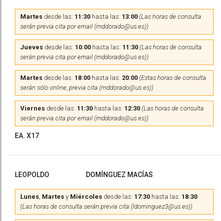
Martes
desde las:
11:30
hasta las:
13:00
(Las horas de consulta
serán previa cita por email (mddorado@us.es))
Jueves
desde las:
10:00
hasta las:
11:30
(Las horas de consulta
serán previa cita por email (mddorado@us.es))
Martes
desde las:
18:00
hasta las:
20:00
(Estas horas de consulta
serán sólo online, previa cita (mddorado@us.es))
Viernes
desde las:
11:30
hasta las:
12:30
(Las horas de consulta
serán previa cita por email (mddorado@us.es))
EA. X17
LEOPOLDO
DOMÍNGUEZ MACÍAS
Lunes
,
Martes
y
Miércoles
desde las:
17:30
hasta las:
18:30
(Las horas de consulta serán previa cita (ldominguez3@us.es))