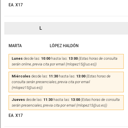
EA. X17
L
MARTA
LÓPEZ HALDÓN
Lunes
desde las:
10:00
hasta las:
13:00
(Estas horas de consulta
serán online, previa cita por email (mlopez15@us.es))
Miércoles
desde las:
11:30
hasta las:
13:00
(Estas horas de
consulta serán presenciales, previa cita por email
(mlopez15@us.es))
Jueves
desde las:
11:30
hasta las:
13:00
(Estas horas de consulta
serán presenciales, previa cita por email (mlopez15@us.es))
EA. X17