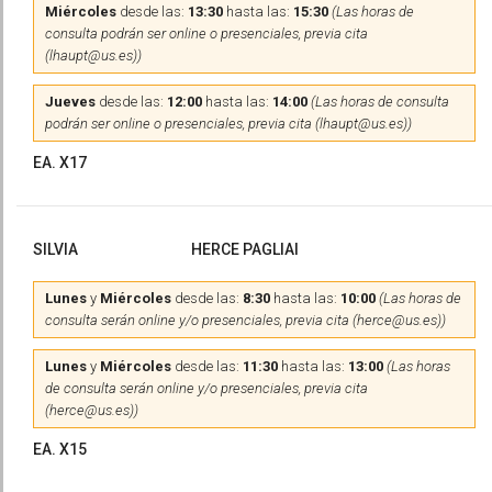
Miércoles
desde las:
13:30
hasta las:
15:30
(Las horas de
consulta podrán ser online o presenciales, previa cita
(lhaupt@us.es))
Jueves
desde las:
12:00
hasta las:
14:00
(Las horas de consulta
podrán ser online o presenciales, previa cita (lhaupt@us.es))
EA. X17
SILVIA
HERCE PAGLIAI
Lunes
y
Miércoles
desde las:
8:30
hasta las:
10:00
(Las horas de
consulta serán online y/o presenciales, previa cita (herce@us.es))
Lunes
y
Miércoles
desde las:
11:30
hasta las:
13:00
(Las horas
de consulta serán online y/o presenciales, previa cita
(herce@us.es))
EA. X15