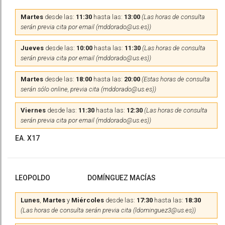
Martes
desde las:
11:30
hasta las:
13:00
(Las horas de consulta
serán previa cita por email (mddorado@us.es))
Jueves
desde las:
10:00
hasta las:
11:30
(Las horas de consulta
serán previa cita por email (mddorado@us.es))
Martes
desde las:
18:00
hasta las:
20:00
(Estas horas de consulta
serán sólo online, previa cita (mddorado@us.es))
Viernes
desde las:
11:30
hasta las:
12:30
(Las horas de consulta
serán previa cita por email (mddorado@us.es))
EA. X17
LEOPOLDO
DOMÍNGUEZ MACÍAS
Lunes
,
Martes
y
Miércoles
desde las:
17:30
hasta las:
18:30
(Las horas de consulta serán previa cita (ldominguez3@us.es))