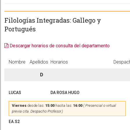
Filologías Integradas: Gallego y
Portugués
Descargar horarios de consulta del departamento
Nombre
Apellidos
Horarios
Despac
D
LUCAS
DA ROSA HUGO
Viernes
desde las:
15:00
hasta las:
16:00
( Presencial o virtual
previa cita. Despacho Profesor.)
EA.S2