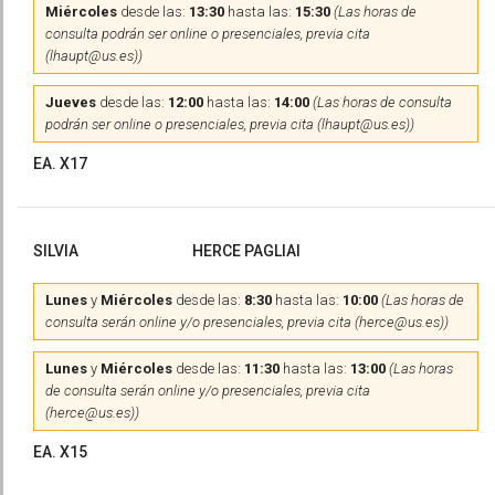
Miércoles
desde las:
13:30
hasta las:
15:30
(Las horas de
consulta podrán ser online o presenciales, previa cita
(lhaupt@us.es))
Jueves
desde las:
12:00
hasta las:
14:00
(Las horas de consulta
podrán ser online o presenciales, previa cita (lhaupt@us.es))
EA. X17
SILVIA
HERCE PAGLIAI
Lunes
y
Miércoles
desde las:
8:30
hasta las:
10:00
(Las horas de
consulta serán online y/o presenciales, previa cita (herce@us.es))
Lunes
y
Miércoles
desde las:
11:30
hasta las:
13:00
(Las horas
de consulta serán online y/o presenciales, previa cita
(herce@us.es))
EA. X15