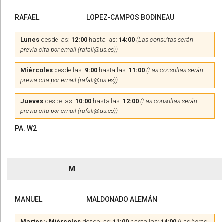
RAFAEL
LOPEZ-CAMPOS BODINEAU
Lunes
desde las:
12:00
hasta las:
14:00
(Las consultas serán
previa cita por email (rafali@us.es))
Miércoles
desde las:
9:00
hasta las:
11:00
(Las consultas serán
previa cita por email (rafali@us.es))
Jueves
desde las:
10:00
hasta las:
12:00
(Las consultas serán
previa cita por email (rafali@us.es))
PA. W2
M
MANUEL
MALDONADO ALEMÁN
Martes
y
Miércoles
desde las:
11:00
hasta las:
14:00
(Las horas