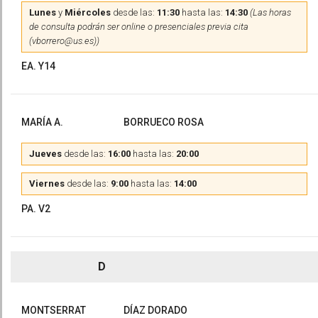
Lunes
y
Miércoles
desde las:
11:30
hasta las:
14:30
(Las horas
de consulta podrán ser online o presenciales previa cita
(vborrero@us.es))
EA. Y14
MARÍA A.
BORRUECO ROSA
Jueves
desde las:
16:00
hasta las:
20:00
Viernes
desde las:
9:00
hasta las:
14:00
PA. V2
D
MONTSERRAT
DÍAZ DORADO