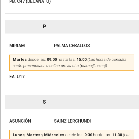
PB. C47 (DECANATO)
P
MIRIAM
PALMA CEBALLOS
Martes
desde las:
09:00
hasta las:
15:00
(Las horas de consulta
serán presenciales u online previa cita (palma@us.es))
EA. U17
S
ASUNCIÓN
SAINZ LERCHUNDI
Lunes
,
Martes
y
Miércoles
desde las:
9:30
hasta las:
11:30
(Las