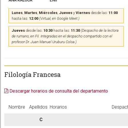
ANA RALUCA
ENII
Lunes
,
Martes
,
Miércoles
,
Jueves
y
Viernes
desde las:
11:00
hasta las:
12:00
(Virtual, en Google Meet.)
Jueves
desde las:
10:30
hasta las:
11:30
(Despacho de la lectora
de rumano, en Fil. Integradas en el despacho compartido con el
profesor Dr. Juan Manuel Uruburu Colsa.)
Filología Francesa
Descargar horarios de consulta del departamento
Nombre
Apellidos
Horarios
Despac
C