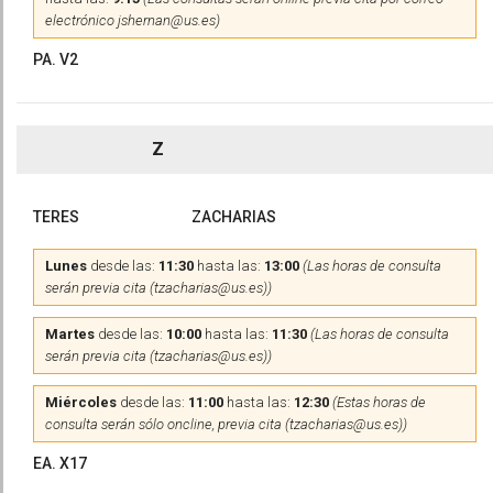
electrónico jshernan@us.es)
PA. V2
Z
TERES
ZACHARIAS
Lunes
desde las:
11:30
hasta las:
13:00
(Las horas de consulta
serán previa cita (tzacharias@us.es))
Martes
desde las:
10:00
hasta las:
11:30
(Las horas de consulta
serán previa cita (tzacharias@us.es))
Miércoles
desde las:
11:00
hasta las:
12:30
(Estas horas de
consulta serán sólo oncline, previa cita (tzacharias@us.es))
EA. X17