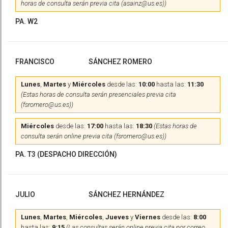
horas de consulta serán previa cita (asainz@us.es))
PA. W2
FRANCISCO
SÁNCHEZ ROMERO
Lunes
,
Martes
y
Miércoles
desde las:
10:00
hasta las:
11:30
(Estas horas de consulta serán presenciales previa cita
(fsromero@us.es))
Miércoles
desde las:
17:00
hasta las:
18:30
(Estas horas de
consulta serán online previa cita (fsromero@us.es))
PA. T3 (DESPACHO DIRECCIÓN)
JULIO
SÁNCHEZ HERNÁNDEZ
Lunes
,
Martes
,
Miércoles
,
Jueves
y
Viernes
desde las:
8:00
hasta las:
9:15
(Las consultas serán online previa cita por correo