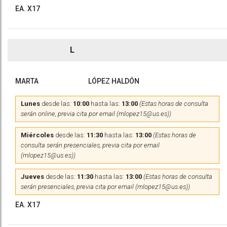
EA. X17
L
MARTA
LÓPEZ HALDÓN
Lunes
desde las:
10:00
hasta las:
13:00
(Estas horas de consulta
serán online, previa cita por email (mlopez15@us.es))
Miércoles
desde las:
11:30
hasta las:
13:00
(Estas horas de
consulta serán presenciales, previa cita por email
(mlopez15@us.es))
Jueves
desde las:
11:30
hasta las:
13:00
(Estas horas de consulta
serán presenciales, previa cita por email (mlopez15@us.es))
EA. X17