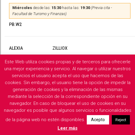
Miércoles
desde las:
15:30
hasta las:
19:30
(Previa cita -
Facultad de Turismo y Finanzas)
PB.W2
ALEXIA
ZILLIOX
Este Web utiliza cookies propias y de terceros para ofrecerle
Martes
y
Miércoles
desde las:
10:00
hasta las:
13:00
(Previa
cita)
una mejor experiencia y servicio. Al navegar o utilizar nuestros
servicios el usuario acepta el uso que hacemos de las
PB.X2
cookies. Sin embargo, el usuario tiene la opción de impedir la
generación de cookies y la eliminación de las mismas
mediante la selección de la correspondiente opción en su
navegador. En caso de bloquear el uso de cookies en su
Filología Griega y Latina
navegador es posible que algunos servicios o funcionalidades
de la página web no estén disponibles.
Acepto
Reject
Descargar horarios de consulta del departamento
Leer más