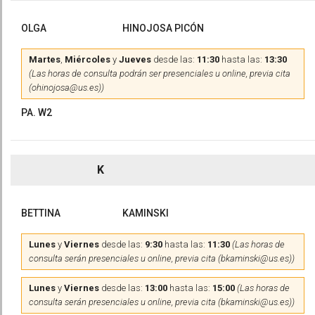
OLGA
HINOJOSA PICÓN
Martes
,
Miércoles
y
Jueves
desde las:
11:30
hasta las:
13:30
(Las horas de consulta podrán ser presenciales u online, previa cita
(ohinojosa@us.es))
PA. W2
K
BETTINA
KAMINSKI
Lunes
y
Viernes
desde las:
9:30
hasta las:
11:30
(Las horas de
consulta serán presenciales u online, previa cita (bkaminski@us.es))
Lunes
y
Viernes
desde las:
13:00
hasta las:
15:00
(Las horas de
consulta serán presenciales u online, previa cita (bkaminski@us.es))