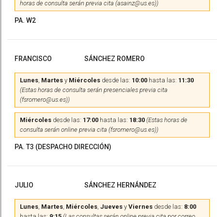
horas de consulta serán previa cita (asainz@us.es))
PA. W2
FRANCISCO
SÁNCHEZ ROMERO
Lunes
,
Martes
y
Miércoles
desde las:
10:00
hasta las:
11:30
(Estas horas de consulta serán presenciales previa cita
(fsromero@us.es))
Miércoles
desde las:
17:00
hasta las:
18:30
(Estas horas de
consulta serán online previa cita (fsromero@us.es))
PA. T3 (DESPACHO DIRECCIÓN)
JULIO
SÁNCHEZ HERNÁNDEZ
Lunes
,
Martes
,
Miércoles
,
Jueves
y
Viernes
desde las:
8:00
hasta las:
9:15
(Las consultas serán online previa cita por correo