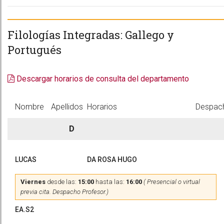
Filologías Integradas: Gallego y
Portugués
Descargar horarios de consulta del departamento
Nombre
Apellidos
Horarios
Despac
D
LUCAS
DA ROSA HUGO
Viernes
desde las:
15:00
hasta las:
16:00
( Presencial o virtual
previa cita. Despacho Profesor.)
EA.S2