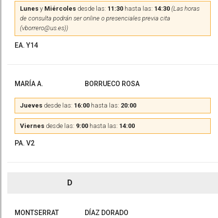
Lunes
y
Miércoles
desde las:
11:30
hasta las:
14:30
(Las horas
de consulta podrán ser online o presenciales previa cita
(vborrero@us.es))
EA. Y14
MARÍA A.
BORRUECO ROSA
Jueves
desde las:
16:00
hasta las:
20:00
Viernes
desde las:
9:00
hasta las:
14:00
PA. V2
D
MONTSERRAT
DÍAZ DORADO