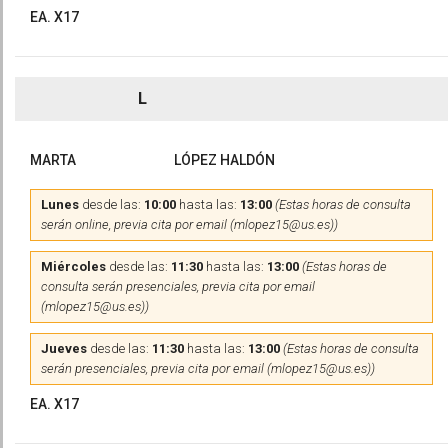
EA. X17
L
MARTA
LÓPEZ HALDÓN
Lunes
desde las:
10:00
hasta las:
13:00
(Estas horas de consulta
serán online, previa cita por email (mlopez15@us.es))
Miércoles
desde las:
11:30
hasta las:
13:00
(Estas horas de
consulta serán presenciales, previa cita por email
(mlopez15@us.es))
Jueves
desde las:
11:30
hasta las:
13:00
(Estas horas de consulta
serán presenciales, previa cita por email (mlopez15@us.es))
EA. X17