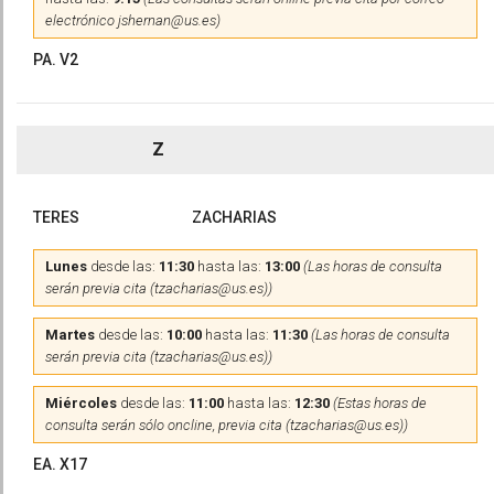
electrónico jshernan@us.es)
PA. V2
Z
TERES
ZACHARIAS
Lunes
desde las:
11:30
hasta las:
13:00
(Las horas de consulta
serán previa cita (tzacharias@us.es))
Martes
desde las:
10:00
hasta las:
11:30
(Las horas de consulta
serán previa cita (tzacharias@us.es))
Miércoles
desde las:
11:00
hasta las:
12:30
(Estas horas de
consulta serán sólo oncline, previa cita (tzacharias@us.es))
EA. X17