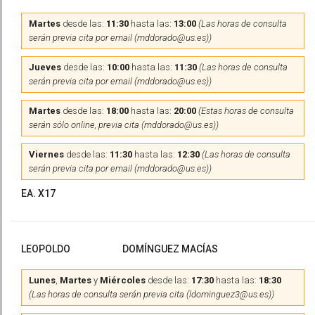
Martes
desde las:
11:30
hasta las:
13:00
(Las horas de consulta
serán previa cita por email (mddorado@us.es))
Jueves
desde las:
10:00
hasta las:
11:30
(Las horas de consulta
serán previa cita por email (mddorado@us.es))
Martes
desde las:
18:00
hasta las:
20:00
(Estas horas de consulta
serán sólo online, previa cita (mddorado@us.es))
Viernes
desde las:
11:30
hasta las:
12:30
(Las horas de consulta
serán previa cita por email (mddorado@us.es))
EA. X17
LEOPOLDO
DOMÍNGUEZ MACÍAS
Lunes
,
Martes
y
Miércoles
desde las:
17:30
hasta las:
18:30
(Las horas de consulta serán previa cita (ldominguez3@us.es))