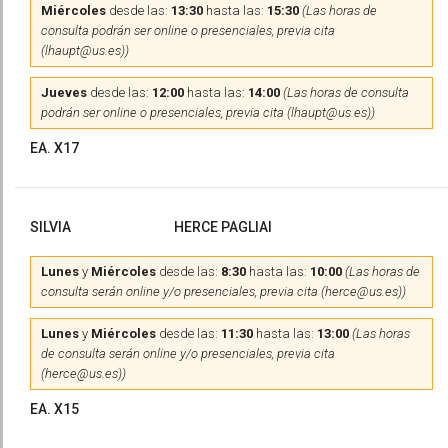
Miércoles
desde las:
13:30
hasta las:
15:30
(Las horas de
consulta podrán ser online o presenciales, previa cita
(lhaupt@us.es))
Jueves
desde las:
12:00
hasta las:
14:00
(Las horas de consulta
podrán ser online o presenciales, previa cita (lhaupt@us.es))
EA. X17
SILVIA
HERCE PAGLIAI
Lunes
y
Miércoles
desde las:
8:30
hasta las:
10:00
(Las horas de
consulta serán online y/o presenciales, previa cita (herce@us.es))
Lunes
y
Miércoles
desde las:
11:30
hasta las:
13:00
(Las horas
de consulta serán online y/o presenciales, previa cita
(herce@us.es))
EA. X15