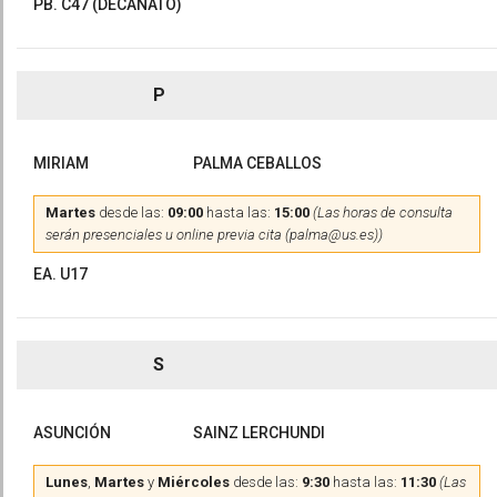
PB. C47 (DECANATO)
P
MIRIAM
PALMA CEBALLOS
Martes
desde las:
09:00
hasta las:
15:00
(Las horas de consulta
serán presenciales u online previa cita (palma@us.es))
EA. U17
S
ASUNCIÓN
SAINZ LERCHUNDI
Lunes
,
Martes
y
Miércoles
desde las:
9:30
hasta las:
11:30
(Las