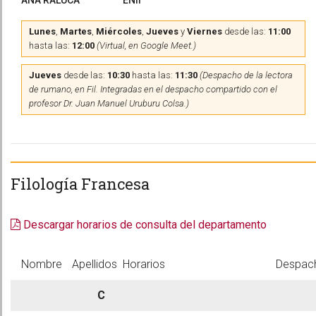
ANA RALUCA
ENII
Lunes
,
Martes
,
Miércoles
,
Jueves
y
Viernes
desde las:
11:00
hasta las:
12:00
(Virtual, en Google Meet.)
Jueves
desde las:
10:30
hasta las:
11:30
(Despacho de la lectora
de rumano, en Fil. Integradas en el despacho compartido con el
profesor Dr. Juan Manuel Uruburu Colsa.)
Filología Francesa
Descargar horarios de consulta del departamento
Nombre
Apellidos
Horarios
Despac
C