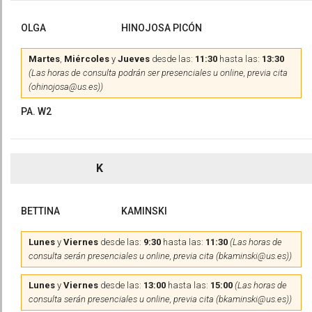
OLGA
HINOJOSA PICÓN
Martes
,
Miércoles
y
Jueves
desde las:
11:30
hasta las:
13:30
(Las horas de consulta podrán ser presenciales u online, previa cita
(ohinojosa@us.es))
PA. W2
K
BETTINA
KAMINSKI
Lunes
y
Viernes
desde las:
9:30
hasta las:
11:30
(Las horas de
consulta serán presenciales u online, previa cita (bkaminski@us.es))
Lunes
y
Viernes
desde las:
13:00
hasta las:
15:00
(Las horas de
consulta serán presenciales u online, previa cita (bkaminski@us.es))