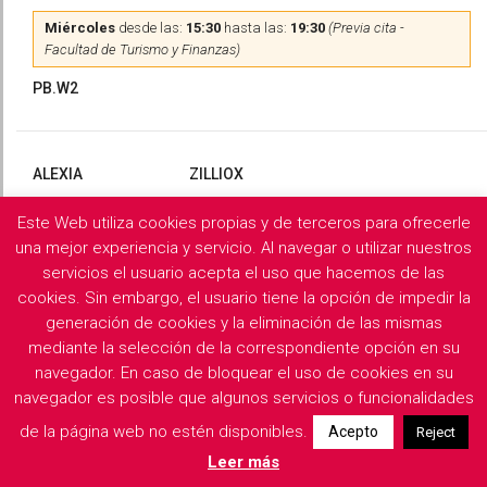
Miércoles
desde las:
15:30
hasta las:
19:30
(Previa cita -
Facultad de Turismo y Finanzas)
PB.W2
ALEXIA
ZILLIOX
Este Web utiliza cookies propias y de terceros para ofrecerle
Martes
y
Miércoles
desde las:
10:00
hasta las:
13:00
(Previa
cita)
una mejor experiencia y servicio. Al navegar o utilizar nuestros
servicios el usuario acepta el uso que hacemos de las
PB.X2
cookies. Sin embargo, el usuario tiene la opción de impedir la
generación de cookies y la eliminación de las mismas
mediante la selección de la correspondiente opción en su
navegador. En caso de bloquear el uso de cookies en su
Filología Griega y Latina
navegador es posible que algunos servicios o funcionalidades
de la página web no estén disponibles.
Acepto
Reject
Descargar horarios de consulta del departamento
Leer más