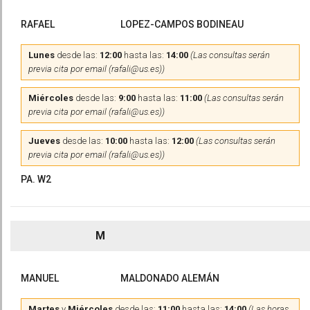
RAFAEL
LOPEZ-CAMPOS BODINEAU
Lunes
desde las:
12:00
hasta las:
14:00
(Las consultas serán
previa cita por email (rafali@us.es))
Miércoles
desde las:
9:00
hasta las:
11:00
(Las consultas serán
previa cita por email (rafali@us.es))
Jueves
desde las:
10:00
hasta las:
12:00
(Las consultas serán
previa cita por email (rafali@us.es))
PA. W2
M
MANUEL
MALDONADO ALEMÁN
Martes
y
Miércoles
desde las:
11:00
hasta las:
14:00
(Las horas