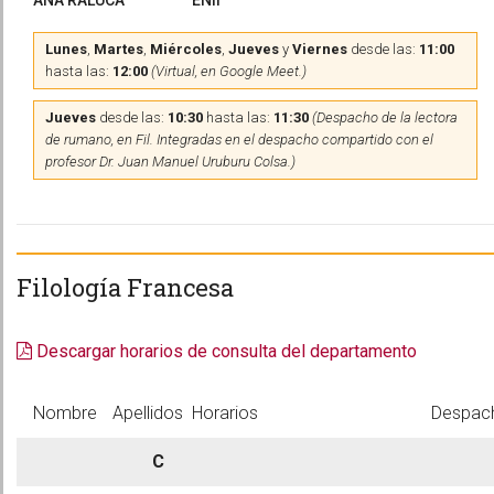
ANA RALUCA
ENII
Lunes
,
Martes
,
Miércoles
,
Jueves
y
Viernes
desde las:
11:00
hasta las:
12:00
(Virtual, en Google Meet.)
Jueves
desde las:
10:30
hasta las:
11:30
(Despacho de la lectora
de rumano, en Fil. Integradas en el despacho compartido con el
profesor Dr. Juan Manuel Uruburu Colsa.)
Filología Francesa
Descargar horarios de consulta del departamento
Nombre
Apellidos
Horarios
Despac
C