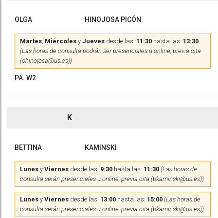
OLGA
HINOJOSA PICÓN
Martes
,
Miércoles
y
Jueves
desde las:
11:30
hasta las:
13:30
(Las horas de consulta podrán ser presenciales u online, previa cita
(ohinojosa@us.es))
PA. W2
K
BETTINA
KAMINSKI
Lunes
y
Viernes
desde las:
9:30
hasta las:
11:30
(Las horas de
consulta serán presenciales u online, previa cita (bkaminski@us.es))
Lunes
y
Viernes
desde las:
13:00
hasta las:
15:00
(Las horas de
consulta serán presenciales u online, previa cita (bkaminski@us.es))