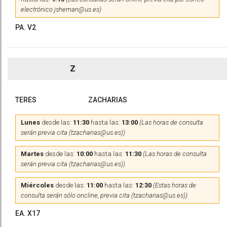
electrónico jshernan@us.es)
PA. V2
Z
TERES
ZACHARIAS
Lunes
desde las:
11:30
hasta las:
13:00
(Las horas de consulta
serán previa cita (tzacharias@us.es))
Martes
desde las:
10:00
hasta las:
11:30
(Las horas de consulta
serán previa cita (tzacharias@us.es))
Miércoles
desde las:
11:00
hasta las:
12:30
(Estas horas de
consulta serán sólo oncline, previa cita (tzacharias@us.es))
EA. X17