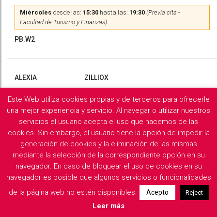
Miércoles
desde las:
15:30
hasta las:
19:30
(Previa cita -
Facultad de Turismo y Finanzas)
PB.W2
ALEXIA
ZILLIOX
Este Web utiliza cookies propias y de terceros para ofrecerle
Martes
y
Miércoles
desde las:
10:00
hasta las:
13:00
(Previa
cita)
una mejor experiencia y servicio. Al navegar o utilizar nuestros
servicios el usuario acepta el uso que hacemos de las
PB.X2
cookies. Sin embargo, el usuario tiene la opción de impedir la
generación de cookies y la eliminación de las mismas
mediante la selección de la correspondiente opción en su
navegador. En caso de bloquear el uso de cookies en su
Filología Griega y Latina
navegador es posible que algunos servicios o funcionalidades
de la página web no estén disponibles.
Acepto
Reject
Descargar horarios de consulta del departamento
Leer más