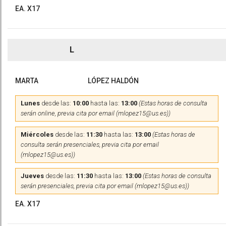
EA. X17
L
MARTA
LÓPEZ HALDÓN
Lunes
desde las:
10:00
hasta las:
13:00
(Estas horas de consulta
serán online, previa cita por email (mlopez15@us.es))
Miércoles
desde las:
11:30
hasta las:
13:00
(Estas horas de
consulta serán presenciales, previa cita por email
(mlopez15@us.es))
Jueves
desde las:
11:30
hasta las:
13:00
(Estas horas de consulta
serán presenciales, previa cita por email (mlopez15@us.es))
EA. X17