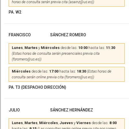
horas de consulta serán previa cita (asainz@us.es))
PA. W2
FRANCISCO
SÁNCHEZ ROMERO
Lunes
,
Martes
y
Miércoles
desde las:
10:00
hasta las:
11:30
(Estas horas de consulta serán presenciales previa cita
(fsromero@us.es))
Miércoles
desde las:
17:00
hasta las:
18:30
(Estas horas de
consulta serán online previa cita (fsromero@us.es))
PA. T3 (DESPACHO DIRECCIÓN)
JULIO
SÁNCHEZ HERNÁNDEZ
Lunes
,
Martes
,
Miércoles
,
Jueves
y
Viernes
desde las:
8:00
hasta las:
9:15
(Las consultas serán online previa cita por correo