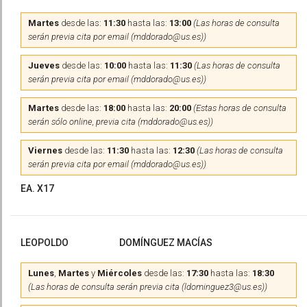
Martes
desde las:
11:30
hasta las:
13:00
(Las horas de consulta
serán previa cita por email (mddorado@us.es))
Jueves
desde las:
10:00
hasta las:
11:30
(Las horas de consulta
serán previa cita por email (mddorado@us.es))
Martes
desde las:
18:00
hasta las:
20:00
(Estas horas de consulta
serán sólo online, previa cita (mddorado@us.es))
Viernes
desde las:
11:30
hasta las:
12:30
(Las horas de consulta
serán previa cita por email (mddorado@us.es))
EA. X17
LEOPOLDO
DOMÍNGUEZ MACÍAS
Lunes
,
Martes
y
Miércoles
desde las:
17:30
hasta las:
18:30
(Las horas de consulta serán previa cita (ldominguez3@us.es))