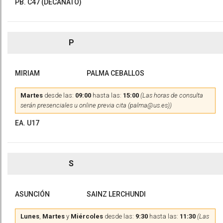
PB. C47 (DECANATO)
P
MIRIAM
PALMA CEBALLOS
Martes
desde las:
09:00
hasta las:
15:00
(Las horas de consulta
serán presenciales u online previa cita (palma@us.es))
EA. U17
S
ASUNCIÓN
SAINZ LERCHUNDI
Lunes
,
Martes
y
Miércoles
desde las:
9:30
hasta las:
11:30
(Las