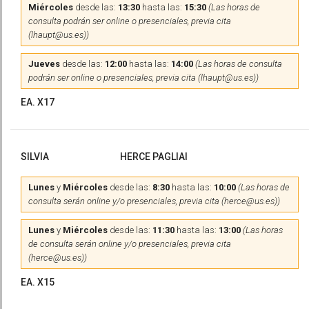
Miércoles
desde las:
13:30
hasta las:
15:30
(Las horas de
consulta podrán ser online o presenciales, previa cita
(lhaupt@us.es))
Jueves
desde las:
12:00
hasta las:
14:00
(Las horas de consulta
podrán ser online o presenciales, previa cita (lhaupt@us.es))
EA. X17
SILVIA
HERCE PAGLIAI
Lunes
y
Miércoles
desde las:
8:30
hasta las:
10:00
(Las horas de
consulta serán online y/o presenciales, previa cita (herce@us.es))
Lunes
y
Miércoles
desde las:
11:30
hasta las:
13:00
(Las horas
de consulta serán online y/o presenciales, previa cita
(herce@us.es))
EA. X15