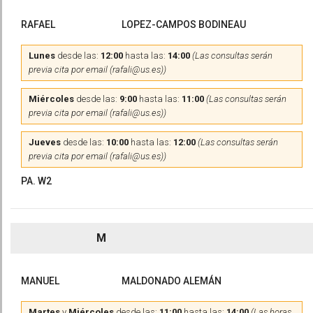
RAFAEL
LOPEZ-CAMPOS BODINEAU
Lunes
desde las:
12:00
hasta las:
14:00
(Las consultas serán
previa cita por email (rafali@us.es))
Miércoles
desde las:
9:00
hasta las:
11:00
(Las consultas serán
previa cita por email (rafali@us.es))
Jueves
desde las:
10:00
hasta las:
12:00
(Las consultas serán
previa cita por email (rafali@us.es))
PA. W2
M
MANUEL
MALDONADO ALEMÁN
Martes
y
Miércoles
desde las:
11:00
hasta las:
14:00
(Las horas